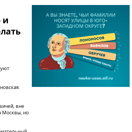
 и
елать
нуют
.
новская.
вичей, вне
а Москвы, но
нимательный