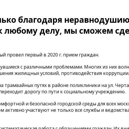
ко благодаря неравнодушию
к любому делу, мы сможем сд
й провел первый в 2020 г. прием граждан.
увшиеся с различными проблемами. Многих из них вол
чшения жилищных условий, противодействия коррупции
а трамвайных путях в районе поликлиники на ул. Черта
 переходит дорогу по пути к социальному учреждению.
мфортной и безопасной городской среды для всех моск
том активно участвуют не только все службы и ведомств
систематическая работа с обращениями граждан. Их в