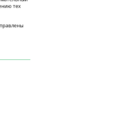
ению тех
аправлены