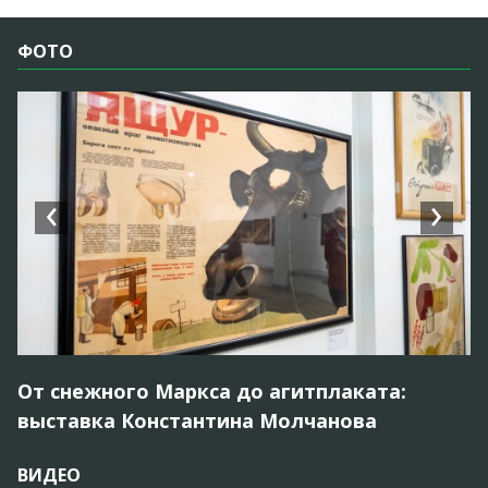
ФОТО
‹
›
От снежного Маркса до агитплаката:
Б
выставка Константина Молчанова
М
открылась в ЮЗАО
ВИДЕО