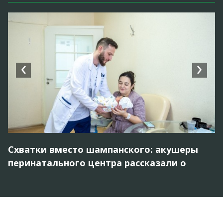
‹
›
Схватки вместо шампанского: акушеры
П
перинатального центра рассказали о
п
работе в новогоднюю ночь
д