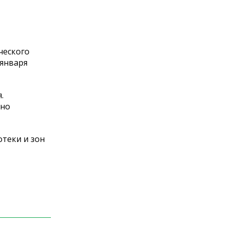
ческого
 января
.
чно
отеки и
зон