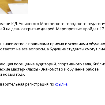
 имени
К.Д. Ушинского
Московского городского педагоги
ей на
день открытых дверей. Мероприятие пройдет 17
, знакомство с
правилами приема и
условиями обучения
ответят на
все вопросы, а
будущие студенты смогут ли
чающая посещение аудиторий, спортивного зала, библи
ческие
мастер-классы
«
Знакомство и
обучение работе
й новый год
»
.
варительная регистрация по
ссылке
.