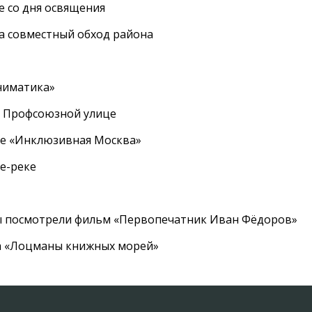
е со дня освящения
а совместный обход района
ниматика»
а Профсоюзной улице
ле «Инклюзивная Москва»
е-реке
ы посмотрели фильм «Первопечатник Иван Фёдоров»
а «Лоцманы книжных морей»