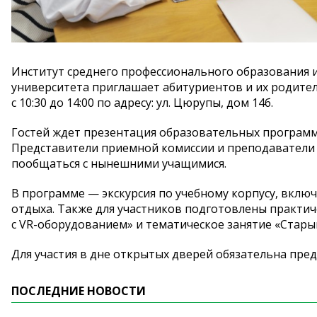
Институт среднего профессионального образования
университета приглашает абитуриентов и
их
родител
с
10:30 до
14:00 по
адресу: ул.
Цюрупы, дом 14б.
Гостей ждет презентация образовательных программ
Представители приемной комиссии и
преподаватели 
пообщаться с
нынешними учащимися.
В
программе
—
экскурсия по
учебному корпусу, вклю
отдыха. Также для участников подготовлены практи
с
VR-оборудованием
»
и
тематическое занятие
«
Стары
Для участия в
дне открытых дверей обязательна пред
ПОСЛЕДНИЕ НОВОСТИ