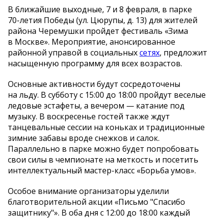
В
ближайшие выходные, 7 и
8 февраля, в
парке
70-летия
Победы (ул.
Цюрупы, д. 13) для жителей
района Черемушки пройдет фестиваль
«
Зима
в
Москве
»
. Мероприятие, анонсированное
районной управой в
социальных
сетях
, предложит
насыщенную программу для всех возрастов.
Основные активности будут сосредоточены
на
льду. В
субботу с
15:00 до
18:00 пройдут веселые
ледовые эстафеты, а
вечером
—
катание под
музыку. В
воскресенье гостей также ждут
танцевальные сессии на
коньках и
традиционные
зимние забавы вроде снежков и
салок.
Параллельно в
парке можно будет попробовать
свои силы в
чемпионате на
меткость и
посетить
интеллектуальный
мастер-класс
«
Борьба умов
»
.
Особое внимание организаторы уделили
благотворительной акции
«
Письмо
"
Спасибо
защитнику
"
»
. В
оба дня с
12:00 до
18:00 каждый