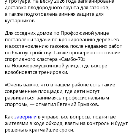
у
тротуара. На
весну 2026 года запланирована
доставка плодородного грунта для газонов,
а
также подготовлена зимняя защита для
кустарников.
Для соседних домов по
Профсоюзной улице
поставлены задачи по
кронированию деревьев
и
восстановлению газонов после недавних работ
по
благоустройству. Также проверено состояние
спортивного кластера
«
Самбо-70
»
на
Новочерёмушкинской улице, где вскоре
возобновятся тренировки.
«
Очень важно, что в
нашем районе есть такие
современные площадки, где дети могут
развиваться, занимаясь профессиональным
спортом
»
,
—
отметил Евгений Ермаков.
Как
заверили
в
управе, все вопросы, поднятые
жителями в
ходе обхода, взяты на
контроль и
будут
решены в
кратчайшие сроки.