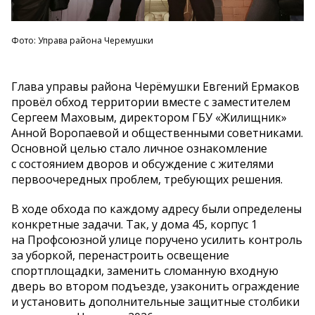
Фото: Управа района Черемушки
Глава управы района Черёмушки Евгений Ермаков
провёл обход территории вместе с
заместителем
Сергеем Маховым, директором ГБУ
«
Жилищник
»
Анной Воропаевой и
общественными советниками.
Основной целью стало личное ознакомление
с
состоянием дворов и
обсуждение с
жителями
первоочередных проблем, требующих решения.
В
ходе обхода по
каждому адресу были определены
конкретные задачи. Так, у
дома 45, корпус 1
на
Профсоюзной улице поручено усилить контроль
за
уборкой, перенастроить освещение
спортплощадки, заменить сломанную входную
дверь во
втором подъезде, узаконить ограждение
и
установить дополнительные защитные столбики