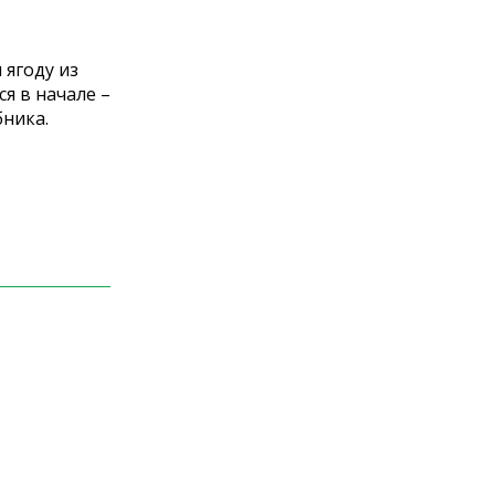
 ягоду из
я в начале –
бника.