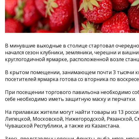
В минувшие выходные в столице стартовал очередно
начался сезон клубники, земляники, черешни и вишн
круглогодичной ярмарке, расположенной возле ста
В крытом помещении, занимающем почти 3 тысячи кв
посетителей ярмарка готова со вторника по воскресень
При посещении торгового павильона необходимо соб
себе необходимо иметь защитную маску и перчатки.
На прилавках жители могут найти товары из 13 росси
Липецкой, Московской, Нижегородской, Рязанской, См
Чувашской Республики, а также из Казахстана.
Здесь представлены овощи, фрукты, рыба, мясо, мясн