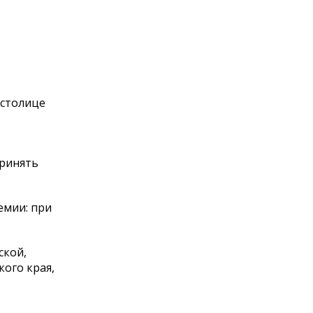
 столице
Принять
емии: при
ской,
кого края,