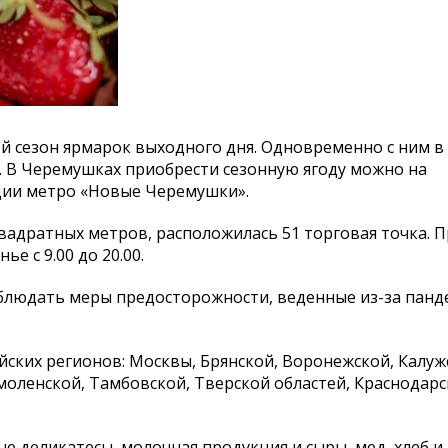
й сезон ярмарок выходного дня. Одновременно с ним в
и. В Черемушках приобрести сезонную ягоду можно на
нции метро «Новые Черемушки».
адратных метров, расположилась 51 торговая точка. 
е с 9.00 до 20.00.
людать меры предосторожности, веденные из-за панд
йских регионов: Москвы, Брянской, Воронежской, Калуж
оленской, Тамбовской, Тверской областей, Краснодарс
ые деликатесы, молочная продукция и сыры, мед, хлеб и