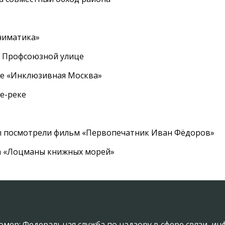
ниматика»
а Профсоюзной улице
ле «Инклюзивная Москва»
е-реке
ы посмотрели фильм «Первопечатник Иван Фёдоров»
а «Лоцманы книжных морей»
омер: Федеральная служба по надзору в сфере связи, 