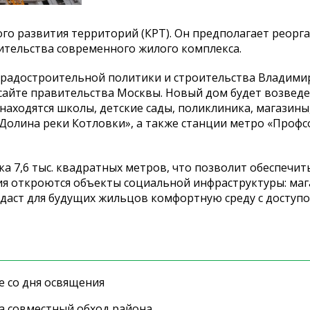
о развития территорий (КРТ). Он
предполагает реорг
оительства современного жилого комплекса.
градостроительной политики и
строительства Владими
сайте правительства Москвы. Новый дом будет возведе
находятся школы, детские сады, поликлиника, магазины
Долина реки Котловки
»
, а
также станции метро
«
Профс
ка 7,6 тыс. квадратных метров, что позволит обеспечи
ия откроются объекты социальной инфраструктуры: маг
здаст для будущих жильцов комфортную среду с
доступо
е со дня освящения
а совместный обход района