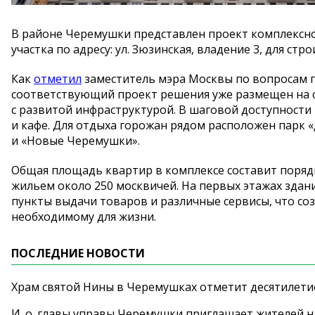
В
районе Черемушки представлен проект комплексног
участка по
адресу: ул.
Зюзинская, владение 3, для стр
Как
отметил
заместитель мэра Москвы по
вопросам 
соответствующий проект решения уже размещен на
с
развитой инфраструктурой. В
шаговой доступности 
и
кафе. Для отдыха горожан рядом расположен парк
«
и
«
Новые Черемушки
»
.
Общая площадь квартир в
комплексе составит поряд
жильем около 250
москвичей. На
первых этажах здан
пункты выдачи товаров и
различные сервисы, что со
необходимому для жизни.
ПОСЛЕДНИЕ НОВОСТИ
Храм святой Нины в Черемушках отметит десятилети
И. о. главы управы Черемушки приглашает жителей н