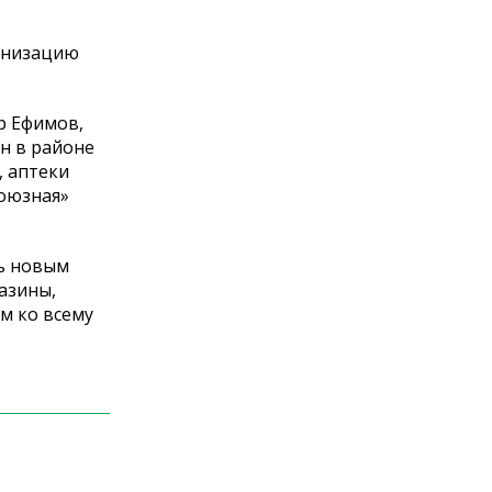
анизацию
р Ефимов,
н в
районе
, аптеки
оюзная
»
ть новым
азины,
м ко
всему