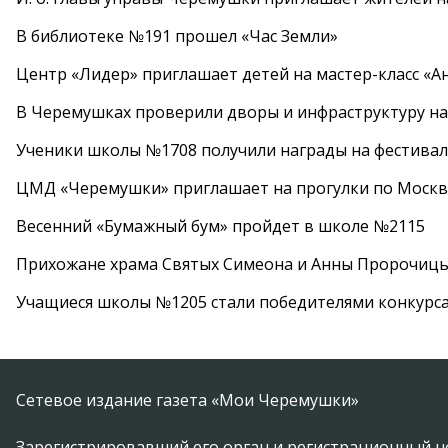
В библиотеке №191 прошел «Час Земли»
Центр «Лидер» приглашает детей на мастер-класс «А
В Черемушках проверили дворы и инфраструктуру н
Ученики школы №1708 получили награды на фестива
ЦМД «Черемушки» приглашает на прогулки по Москв
Весенний «Бумажный бум» пройдет в школе №2115
Прихожане храма Святых Симеона и Анны Пророчиц
Учащиеся школы №1205 стали победителями конкурс
Сетевое издание газета «Мои Черемушки»
Зарегистрировавший его орган и регистрационный н