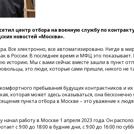
етил центр отбора на военную службу по контракту
ских новостей «Москва».
бора. Все электронно, все автоматизировано. Нигде в ми
ак в России. В последнее время и МФЦ это показывает. 
ю историю. Мы с вами сейчас вместе зашли в пункт от
бровольцы, это люди, которые сами пришли, никого не т
я комфортного пребывания будущих контрактников и их 
ая, которая может здесь оказываться, она бесконечно 
сещения пункта отбора в Москве – это уважение к людям
 начал работу в Москве 1 апреля 2023 года. Он распол
ает с 9:00 до 18:00 в будние дни, с 9:00 до 16:00 по субб