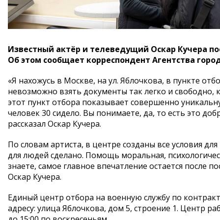
Известный актёр и телеведущий Оскар Кучера пос
Об этом сообщает корреспондент Агентства город
«Я нахожусь в Москве, на ул. Яблочкова, в пункте от
невозможно взять документы так легко и свободно, к
этот пункт отбора показывает совершенно уникальну
человек 30 сидело. Вы понимаете, да, то есть это до
рассказал Оскар Кучера.
По словам артиста, в центре созданы все условия дл
для людей сделано. Помощь моральная, психологическ
знаете, самое главное впечатление остается после по
Оскар Кучера.
Единый центр отбора на военную службу по контракту
адресу: улица Яблочкова, дом 5, строение 1. Центр работ
до 15:00 по воскресеньям.