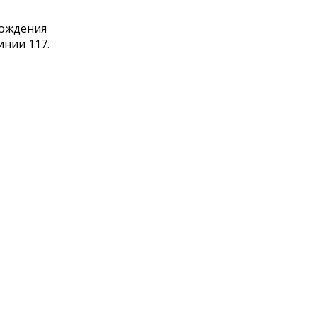
хождения
инии 117.