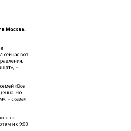
 в Москве.
ре
И сейчас вот
правления,
ащат», –
семей.«Все
ценна. Но
», – сказал
ожен по
отам и с 9:00