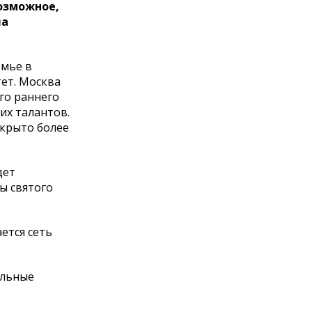
возможное,
ла
емье в
тет. Москва
го раннего
их талантов.
ткрыто более
дет
ы святого
ется сеть
альные