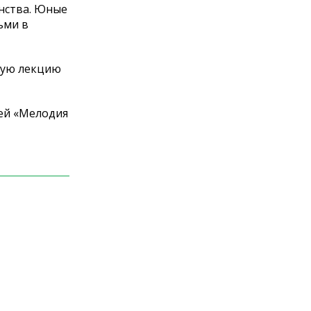
инства. Юные
ьми в
ную лекцию
лей «Мелодия