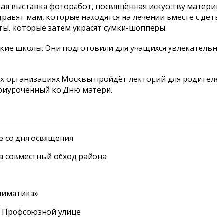
бная выставка фоторабот, посвящённая искусству матер
авят мам, которые находятся на лечении вместе с дет
ты, которые затем украсят сумки-шопперы.
кие школы. Они подготовили для учащихся увлекатель
ьных организациях Москвы пройдёт лекторий для родите
приуроченный ко Дню матери.
е со дня освящения
а совместный обход района
ниматика»
а Профсоюзной улице