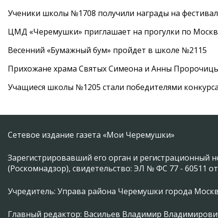
Ученики школы №1708 получили награды на фестива
ЦМД «Черемушки» приглашает на прогулки по Москв
Весенний «Бумажный бум» пройдет в школе №2115
Прихожане храма Святых Симеона и Анны Пророчиц
Учащиеся школы №1205 стали победителями конкурс
Сетевое издание газета «Мои Черемушки»
Зарегистрировавший его орган и регистрационный н
(Роскомнадзор), свидетельство: ЭЛ № ФС 77 - 60511 от
Учредитель: Управа района Черемушки города Моск
Главный редактор: Васильев Владимир Владимирови