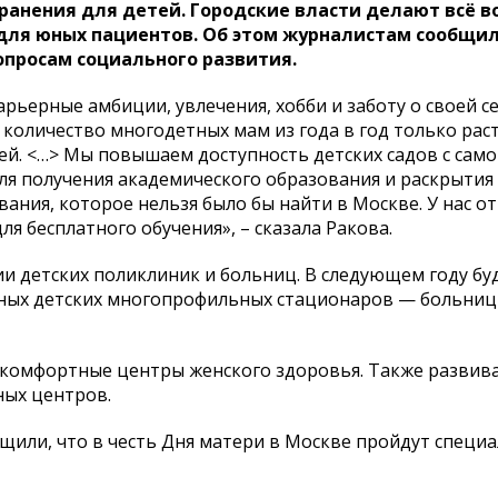
ранения для детей. Городские власти делают всё 
ля юных пациентов. Об этом журналистам сообщи
опросам социального развития.
рьерные амбиции, увлечения, хобби и заботу о своей с
количество многодетных мам из года в год только рас
ей. <…> Мы повышаем доступность детских садов с само
для получения академического образования и раскрытия 
ания, которое нельзя было бы найти в Москве. У нас о
ля бесплатного обучения», – сказала Ракова.
ии детских поликлиник и больниц. В следующем году бу
нных детских многопрофильных стационаров — больниц
 комфортные центры женского здоровья. Также развива
ных центров.
бщили, что в честь Дня матери в Москве пройдут специ