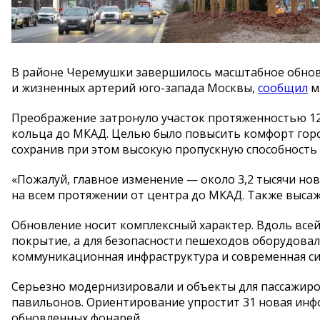
В
районе Черемушки завершилось масштабное обно
и
жизненных артерий
юго-запада
Москвы,
сообщил
м
Преображение затронуло участок протяженностью 12
кольца до
МКАД. Целью было повысить комфорт горо
сохранив при этом высокую пропускную способность 
«
Пожалуй, главное изменение
—
около 3,2 тысячи но
на
всем протяжении от
центра до
МКАД. Также высаж
Обновление носит комплексный характер. Вдоль всей
покрытие, а
для безопасности пешеходов оборудовал
коммуникационная инфраструктура и
современная с
Серьезно модернизировали и
объекты для пассажиро
павильонов. Ориентирование упростит 31 новая инф
обновленных фонарей.