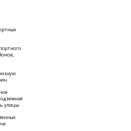
портных
портного
йонов,
союзную
ин.
ное
Подземная
ь улицы.
менных
ячи