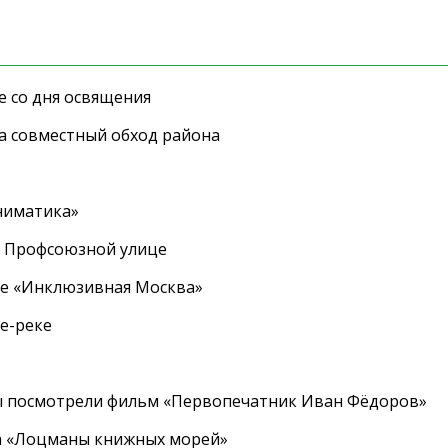
е со дня освящения
а совместный обход района
ниматика»
а Профсоюзной улице
ле «Инклюзивная Москва»
е-реке
ы посмотрели фильм «Первопечатник Иван Фёдоров»
а «Лоцманы книжных морей»