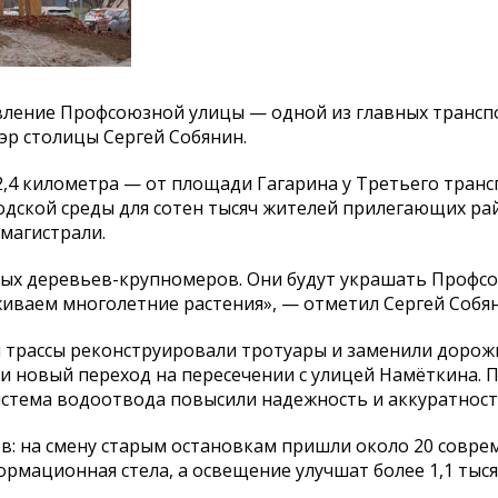
вление Профсоюзной улицы
—
одной из
главных транс
эр столицы Сергей Собянин.
,4 километра
—
от
площади Гагарина у
Третьего транс
дской среды для сотен тысяч жителей прилегающих ра
магистрали.
вых
деревьев-крупномеров
. Они будут украшать Проф
иваем многолетние растения
»
,
—
отметил Сергей Собян
 трассы реконструировали тротуары и
заменили дорож
и новый переход на
пересечении с
улицей Намёткина. 
истема водоотвода повысили надежность и
аккуратност
в: на
смену старым остановкам пришли около 20 совре
ормационная стела, а
освещение улучшат более 1,1 тыс