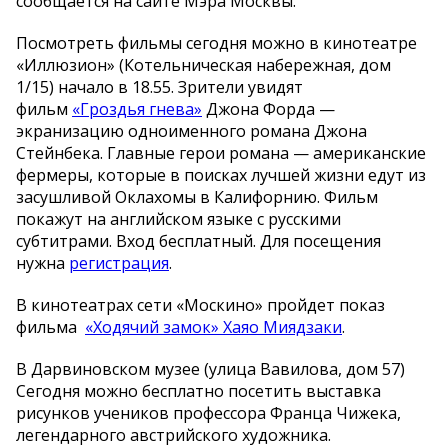
сообщается на сайте Мэра Москвы.
Посмотреть фильмы сегодня можно в кинотеатре
«Иллюзион» (Котельническая набережная, дом
1/15) начало в 18.55. Зрители увидят
фильм
«Гроздья гнева»
Джона Форда —
экранизацию одноименного романа Джона
Стейнбека. Главные герои романа — американские
фермеры, которые в поисках лучшей жизни едут из
засушливой Оклахомы в Калифорнию. Фильм
покажут на английском языке с русскими
субтитрами. Вход бесплатный. Для посещения
нужна
регистрация
.
В кинотеатрах сети «Москино» пройдет показ
фильма
«Ходячий замок» Хаяо Миядзаки
.
В Дарвиновском музее (улица Вавилова, дом 57)
Сегодня можно бесплатно посетить выставка
рисунков учеников профессора Франца Чижека,
легендарного австрийского художника.