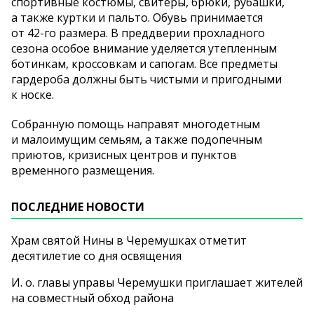
спортивные костюмы, свитеры, брюки, рубашки,
а
также куртки и
пальто. Обувь принимается
от
42-го
размера. В
преддверии прохладного
сезона особое внимание уделяется утепленным
ботинкам, кроссовкам и
сапогам. Все предметы
гардероба должны быть чистыми и
пригодными
к
носке.
Собранную помощь направят многодетным
и
малоимущим семьям, а
также подопечным
приютов, кризисных центров и
пунктов
временного размещения.
ПОСЛЕДНИЕ НОВОСТИ
Храм святой Нины в Черемушках отметит
десятилетие со дня освящения
И. о. главы управы Черемушки приглашает жителей
на совместный обход района