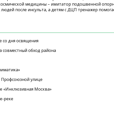
акосмической медицины – имитатор подошвенной опорн
 людей после инсульта, а детям с ДЦП тренажер помога
е со дня освящения
а совместный обход района
ниматика»
а Профсоюзной улице
ле «Инклюзивная Москва»
е-реке