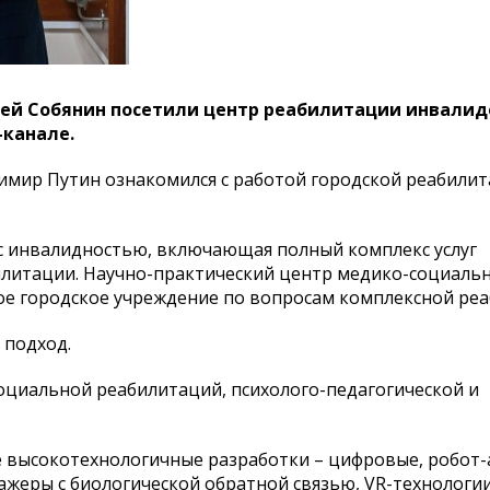
ей Собянин посетили центр реабилитации инвалидов
-канале.
имир Путин ознакомился с работой городской реабили
с инвалидностью, вклю­чающая полный комплекс услуг
илитации. Научно-практический центр медико-социаль
е городское учреждение по вопросам комплексной реа
 подход.
оциальной реабилитаций, психолого-педагогической и
 высокотехнологичные разработки – цифровые, робот-
жеры с биологической обратной связью, VR-технологии