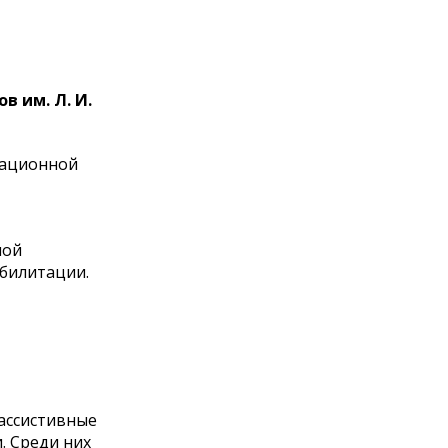
 им. Л. И.
тационной
ной
билитации.
ассистивные
. Среди них