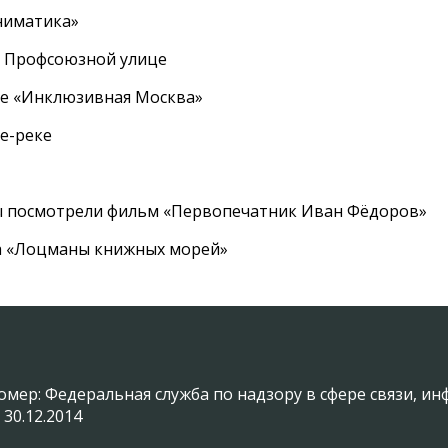
ниматика»
а Профсоюзной улице
ле «Инклюзивная Москва»
е-реке
ы посмотрели фильм «Первопечатник Иван Фёдоров»
а «Лоцманы книжных морей»
омер: Федеральная служба по надзору в сфере связи, 
 30.12.2014