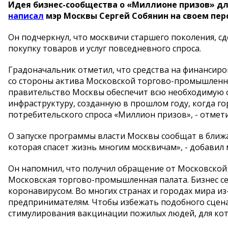
Идея бизнес-сообщества о «Миллионе призов» д
написал
мэр Москвы Сергей Собянин на своем пер
Он подчеркнул, что москвичи старшего поколения, с
покупку товаров и услуг повседневного спроса.
Градоначальник отметил, что средства на финансир
со стороны актива Московской торгово-промышленной
правительство Москвы обеспечит всю необходимую 
инфраструктуру, созданную в прошлом году, когда г
потребительского спроса «Миллион призов», - отмети
О запуске программы власти Москвы сообщат в ближай
которая спасет жизнь многим москвичам», - добавил 
Он напомнил, что получил обращение от Московской
Московская торгово-промышленная палата. Бизнес с
коронавирусом. Во многих странах и городах мира из
предпринимателям. Чтобы избежать подобного сцена
стимулирования вакцинации пожилых людей, для кото