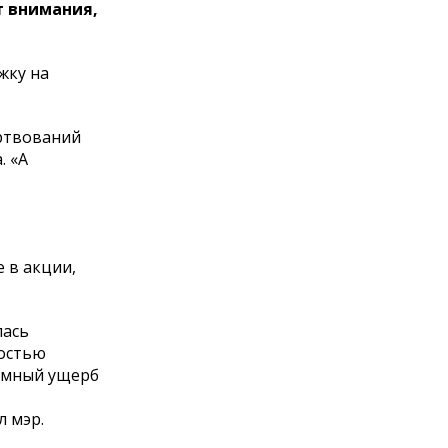
т внимания,
жку на
ертвований
. «А
 в акции,
лась
мостью
ромный ущерб
л мэр.