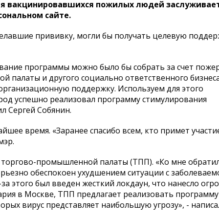
ля вакцинировавшихся пожилых людей заслуживае
сональном сайте.
делавшие прививку, могли бы получать целевую поддер
ование программы можно было бы собрать за счет пож
 палаты и другого социально ответственного бизнеса
организационную поддержку. Используем для этого
ород успешно реализовал программу стимулирования
л Сергей Собянин.
шее время. «Заранее спасибо всем, кто примет участие
мэр.
 торгово-промышленной палаты (ТПП). «Ко мне обрати
ерьезно обеспокоен ухудшением ситуации с заболевае
-за этого был введен жесткий локдаун, что нанесло ог
рия в Москве, ТПП предлагает реализовать программу
рых вирус представляет наибольшую угрозу», - написа