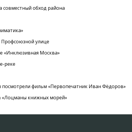
а совместный обход района
ниматика»
а Профсоюзной улице
ле «Инклюзивная Москва»
е-реке
ы посмотрели фильм «Первопечатник Иван Фёдоров»
а «Лоцманы книжных морей»