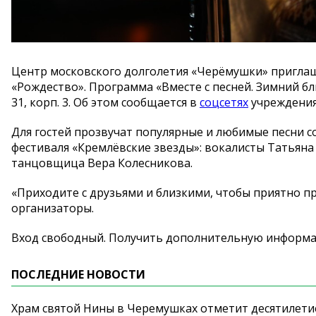
Центр московского долголетия
«
Черёмушки
»
приглаш
«
Рождество
»
. Программа
«
Вместе с
песней. Зимний б
31, корп. 3. Об
этом сообщается в
соцсетях
учреждения
Для гостей прозвучат популярные и
любимые песни с
фестиваля
«
Кремлёвские звезды
»
: вокалисты Татьяна
танцовщица Вера Колесникова.
«
Приходите с
друзьями и
близкими, чтобы приятно п
организаторы.
Вход свободный. Получить дополнительную информ
ПОСЛЕДНИЕ НОВОСТИ
Храм святой Нины в Черемушках отметит десятилети