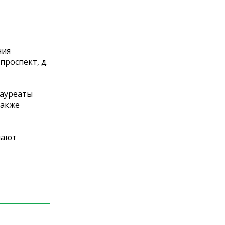
ния
проспект, д.
лауреаты
также
чают