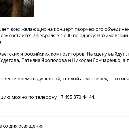
ает всех желающих на
концерт творческого объедине
люз
»
состоится 7 февраля в
17:00 по
адресу: Нахимовский 
.
оветских и
российских композиторов. На
сцену выйдут 
 Удегова, Татьяна Ярополова и
Николай Гончаренко, а
ровести время в
душевной, тёплой атмосфере
»
,
—
отме
ацию можно по
телефону +7
495
870 44 44.
е со дня освящения