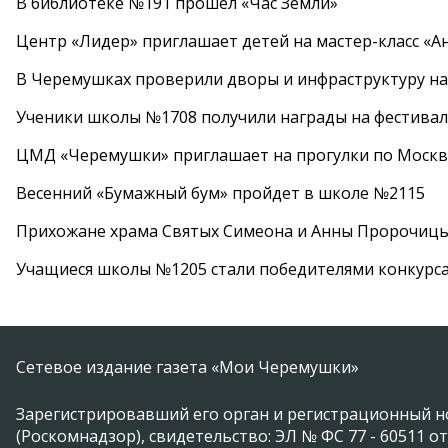
В библиотеке №191 прошел «Час Земли»
Центр «Лидер» приглашает детей на мастер-класс «А
В Черемушках проверили дворы и инфраструктуру н
Ученики школы №1708 получили награды на фестива
ЦМД «Черемушки» приглашает на прогулки по Москв
Весенний «Бумажный бум» пройдет в школе №2115
Прихожане храма Святых Симеона и Анны Пророчиц
Учащиеся школы №1205 стали победителями конкурс
Сетевое издание газета «Мои Черемушки»
Зарегистрировавший его орган и регистрационный н
(Роскомнадзор), свидетельство: ЭЛ № ФС 77 - 60511 от