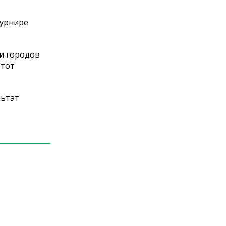
турнире
ти городов
Этот
льтат