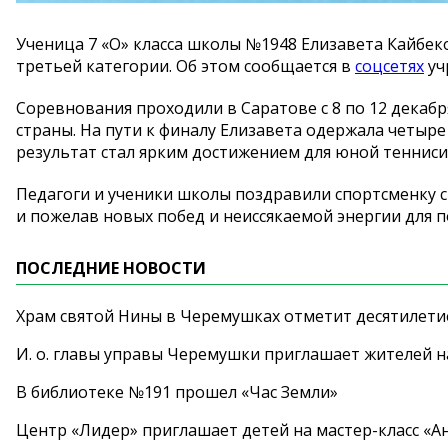
Ученица 7
«
О
»
класса школы
№
1948 Елизавета Кайбек
третьей категории. Об
этом сообщается в
соцсетях
уч
Соревнования проходили в
Саратове с
8 по
12 декабр
страны. На
пути к
финалу Елизавета одержала четыре
результат стал ярким достижением для юной тенниси
Педагоги и
ученики школы поздравили спортсменку с
и
пожелав новых побед и
неиссякаемой энергии для 
ПОСЛЕДНИЕ НОВОСТИ
Храм святой Нины в Черемушках отметит десятилети
И. о. главы управы Черемушки приглашает жителей н
В библиотеке №191 прошел «Час Земли»
Центр «Лидер» приглашает детей на мастер-класс «А