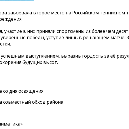
ова завоевала второе место на
Российском теннисном 
реждения.
я, участие в
них приняли спортсмены из
более чем деся
 уверенные победы, уступив лишь в
решающем матче. 
стки.
успешным выступлением, выразив гордость за
её резу
покорения будущих высот.
е со дня освящения
а совместный обход района
ниматика»