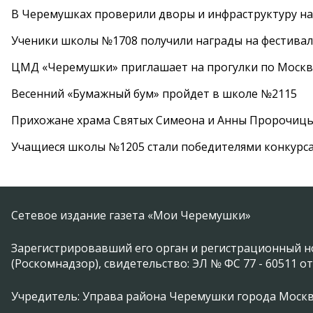
В Черемушках проверили дворы и инфраструктуру н
Ученики школы №1708 получили награды на фестива
ЦМД «Черемушки» приглашает на прогулки по Москв
Весенний «Бумажный бум» пройдет в школе №2115
Прихожане храма Святых Симеона и Анны Пророчиц
Учащиеся школы №1205 стали победителями конкурс
Сетевое издание газета «Мои Черемушки»
Зарегистрировавший его орган и регистрационный н
(Роскомнадзор), свидетельство: ЭЛ № ФС 77 - 60511 от
Учредитель: Управа района Черемушки города Моск