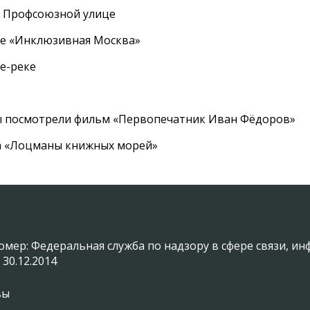
а Профсоюзной улице
ле «Инклюзивная Москва»
е-реке
ы посмотрели фильм «Первопечатник Иван Фёдоров»
а «Лоцманы книжных морей»
омер: Федеральная служба по надзору в сфере связи, 
 30.12.2014
вы