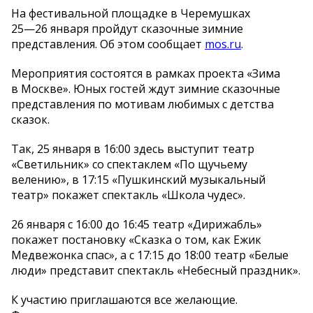
На
фестивальной площадке в
Черемушках
25
—
26 января
пройдут сказочные зимние
представления. Об
этом сообщает
mos.ru
.
Мероприятия состоятся в
рамках проекта
«
Зима
в
Москве
»
. Юных гостей ждут зимние сказочные
представления по
мотивам любимых с
детства
сказок.
Так, 25 января в
16:00 здесь выступит театр
«
Светильник
»
со
спектаклем
«
По
щучьему
велению
»
, в
17:15
«
Пушкинский музыкальный
театр
»
покажет спектакль
«
Школа чудес
»
.
26 января с
16:00 до
16:45 театр
«
Дирижабль
»
покажет постановку
«
Сказка о
том, как Ежик
Медвежонка спас
»
, а
с
17:15 до
18:00 театр
«
Белые
люди
»
представит спектакль
«
Небесный праздник
»
.
К
участию приглашаются все желающие.