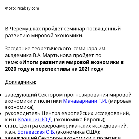
Фото: Pixabay.com
В Черемушках пройдет семинар посвященный
развитию мировой экономики.
Заседание теоретического семинара им.
академика В.А. Мартынова пройдет по
теме:
«Итоги развития мировой экономики в
2020 году и перспективы на 2021 год»
.
Докладчики:
заведующий Сектором прогнозирования мировой
экономики и политики
Мачавариани Г.И.
(мировая
экономика);
руководитель Центра европейских исследований,
к.и.н.
Квашнин Ю.Д.
(экономика Европы);
ст.н.с. Центра североамериканских исследований,
к.э.н.
Богаевская О.В.
(экономика США);
заведующий Сектором экономики и политики