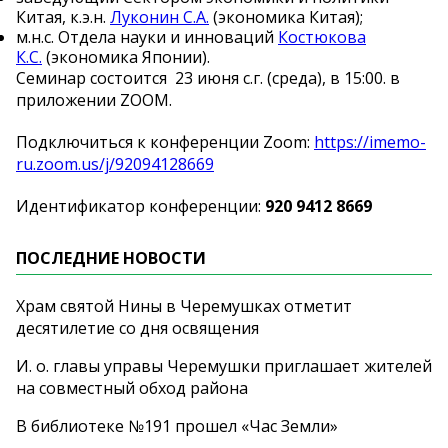
Китая, к.э.н.
Луконин С.А.
(экономика Китая);
м.н.с. Отдела науки и инноваций
Костюкова
К.С.
(экономика Японии).
Семинар состоится 23 июня с.г. (среда), в 15:00. в
приложении ZOOM.
Подключиться к конференции Zoom:
https://imemo-
ru.zoom.us/j/92094128669
Идентификатор конференции:
920 9412 8669
ПОСЛЕДНИЕ НОВОСТИ
Храм святой Нины в Черемушках отметит
десятилетие со дня освящения
И. о. главы управы Черемушки приглашает жителей
на совместный обход района
В библиотеке №191 прошел «Час Земли»