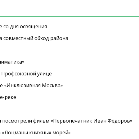
е со дня освящения
а совместный обход района
ниматика»
а Профсоюзной улице
ле «Инклюзивная Москва»
е-реке
ы посмотрели фильм «Первопечатник Иван Фёдоров»
а «Лоцманы книжных морей»