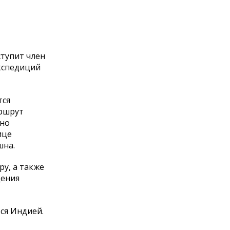
тупит член
кспедиций
тся
аршрут
но
ице
шна.
у, а
также
дения
ься Индией.