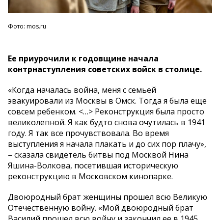
Фото: mos.ru
Ее приурочили к годовщине начала
контрнаступления советских войск в столице.
«Когда началась война, меня с семьей
эвакуировали из Москвы в Омск. Тогда я была еще
совсем ребенком. <…> Реконструкция была просто
великолепной. Я как будто снова очутилась в 1941
году. Я так все прочувствовала. Во время
выступления я начала плакать и до сих пор плачу»,
– сказала свидетель битвы под Москвой Нина
Яшина-Волкова, посетившая историческую
реконструкцию в Московском кинопарке.
Двоюродный брат женщины прошел всю Великую
Отечественную войну. «Мой двоюродный брат
Василий прошел всю войну и закончил ее в 1945