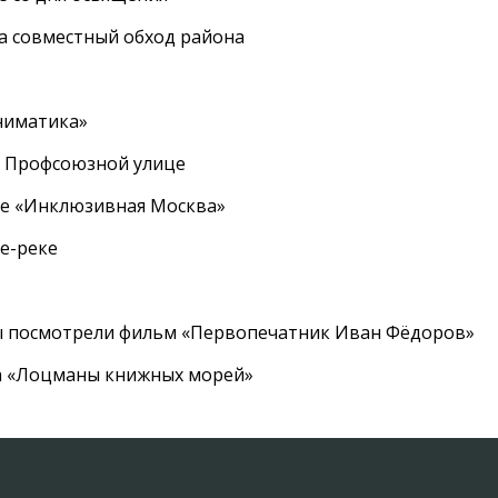
а совместный обход района
ниматика»
а Профсоюзной улице
ле «Инклюзивная Москва»
е-реке
ы посмотрели фильм «Первопечатник Иван Фёдоров»
а «Лоцманы книжных морей»