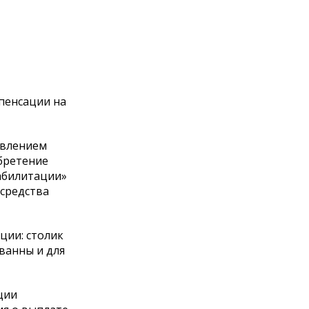
пенсации на
овлением
бретение
абилитации»
 средства
ции: столик
 ванны и для
ции