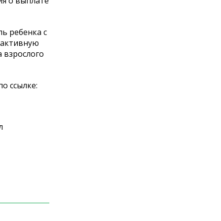
ия о выплате
ль ребенка с
рактивную
а взрослого
о ссылке:
л