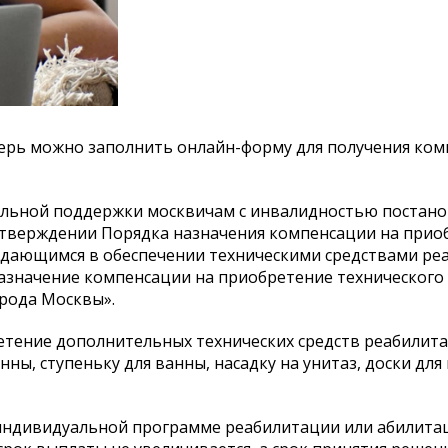
перь можно заполнить онлайн-форму для получения ком
альной поддержки москвичам с инвалидностью постан
 утверждении Порядка назначения компенсации на прио
ждающимся в обеспечении техническими средствами ре
азначение компенсации на приобретение технического
орода Москвы».
тение дополнительных технических средств реабилита
нны, ступеньку для ванны, насадку на унитаз, доски для
 индивидуальной программе реабилитации или абилита