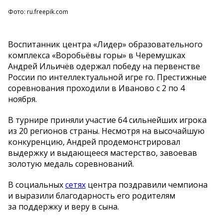
Фото: ru.freepik.com
Воспитанник центра
«
Лидер
»
образовательного
комплекса
«
Воробьёвы горы
»
в
Черемушках
Андрей Ильичёв одержал победу на
первенстве
России по
интеллектуальной игре го. Престижные
соревнования проходили в
Иваново с
2 по
4
ноября.
В
турнире приняли участие 64 сильнейших игрока
из
20 регионов страны. Несмотря на
высочайшую
конкуренцию, Андрей продемонстрировал
выдержку и
выдающееся мастерство, завоевав
золотую медаль соревнований.
В
социальных
сетях
центра поздравили чемпиона
и
выразили благодарность его родителям
за
поддержку и
веру в
сына.