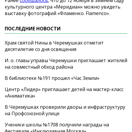
Ранее
сообщалось
, что до
12 ноября в
зимнем саду
культурного центра
«
Меридиан
»
можно увидеть
выставку фотографий
«
Фламенко. Flamenco
»
.
ПОСЛЕДНИЕ НОВОСТИ
Храм святой Нины в Черемушках отметит
десятилетие со дня освящения
И. о. главы управы Черемушки приглашает жителей
на совместный обход района
В библиотеке №191 прошел «Час Земли»
Центр «Лидер» приглашает детей на мастер-класс
«Аниматика»
В Черемушках проверили дворы и инфраструктуру
на Профсоюзной улице
Ученики школы №1708 получили награды на
фестивале «Инклюзивная Москва»