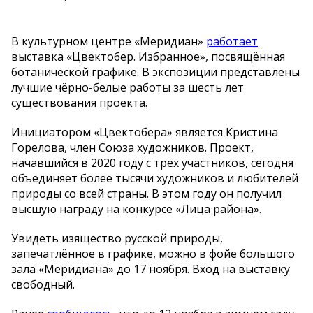
В
культурном центре
«
Меридиан
»
работает
выставка
«
Цвектобер. Избранное
»
, посвящённая
ботанической графике. В
экспозиции представлены
лучшие
чёрно-белые
работы за
шесть лет
существования проекта.
Инициатором
«
Цвектобера
»
является Кристина
Горелова, член Союза художников. Проект,
начавшийся в
2020 году с
трёх участников, сегодня
объединяет более тысячи художников и
любителей
природы со
всей страны. В
этом году он
получил
высшую награду на
конкурсе
«
Лица района
»
.
Увидеть изящество русской природы,
запечатлённое в
графике, можно в
фойе большого
зала
«
Меридиана
»
до
17 ноября. Вход на
выставку
свободный.