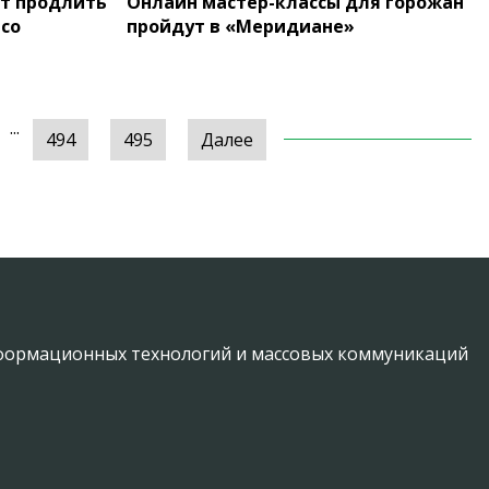
т продлить
Онлайн мастер-классы для горожан
 со
пройдут в «Меридиане»
...
494
495
Далее
информационных технологий и массовых коммуникаций