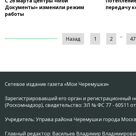
С 26 марта центры «Мои
Потепление
Документы» изменили режим
передачу к
работы
...
Назад
1
2
47
Сетевое издание газета «Мои Черемушки»
Зарегистрировавший его орган и регистрационный н
(Роскомнадзор), свидетельство: ЭЛ № ФС 77 - 60511 от
Учредитель: Управа района Черемушки города Моск
Главный редактор: Васильев Владимир Владимирови