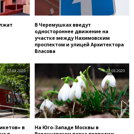
олжат
В Черемушках введут
одностороннее движение на
участке между Нахимовским
проспектом и улицей Архитектора
Власова
27.03.2020
27.03.2020
икетов» в
На Юго-Западе Москвы в
но в
Воронцовском парке появились