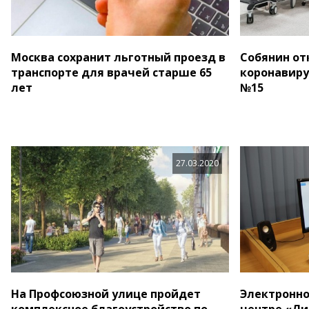
Москва сохранит льготный проезд в
Собянин о
транспорте для врачей старше 65
коронавиру
лет
№15
27.03.2020
На Профсоюзной улице пройдет
Электронно
комплексное благоустройство по
центре «Л