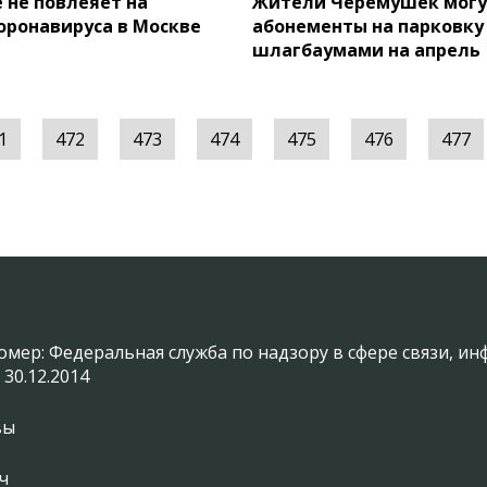
 не повлеяет на
Жители Черемушек могу
оронавируса в Москве
абонементы на парковку
шлагбаумами на апрель
1
472
473
474
475
476
477
омер: Федеральная служба по надзору в сфере связи, 
 30.12.2014
вы
ч