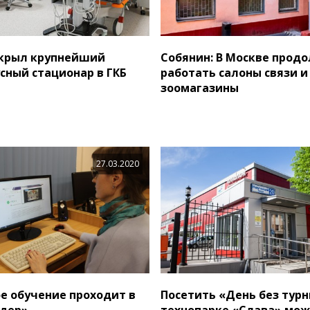
ткрыл крупнейший
Собянин: В Москве прод
сный стационар в ГКБ
работать салоны связи и
зоомагазины
27.03.2020
е обучение проходит в
Посетить «День без турн
идер»
технопарке «Слава» мож