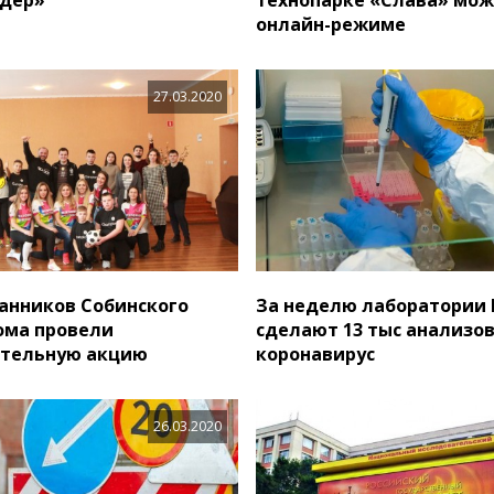
онлайн-режиме
27.03.2020
анников Собинского
За неделю лаборатории
ома провели
сделают 13 тыс анализов
ительную акцию
коронавирус
26.03.2020