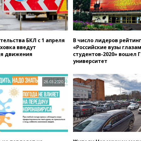
тельства БКЛ с 1 апреля
В число лидеров рейтин
аховка введут
«Российские вузы глаза
ия движения
студентов-2020» вошел 
университет
26.03.2020